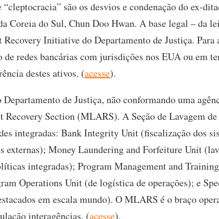
“cleptocracia” são os desvios e condenação do ex-dit
a da Coreia do Sul, Chun Doo Hwan. A base legal – da l
 Recovery Initiative do Departamento de Justiça. Para 
ão de redes bancárias com jurisdições nos EUA ou em te
ência destes ativos. (
acesse
).
do Departamento de Justiça, não conformando uma agênc
t Recovery Section (MLARS). A Seção de Lavagem de 
es integradas: Bank Integrity Unit (fiscalização dos si
des externas); Money Laundering and Forfeiture Unit (la
políticas integradas); Program Management and Training
ram Operations Unit (de logística de operações); e Spec
 destacados em escala mundo). O MLARS é o braço oper
ulação interagências. (
acesse
).