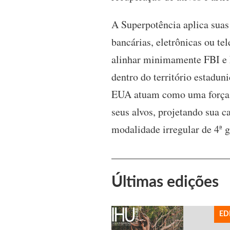
A Superpotência aplica suas 
bancárias, eletrônicas ou t
alinhar minimamente FBI e 
dentro do território estadun
EUA atuam como uma força c
seus alvos, projetando sua c
modalidade irregular de 4ª 
Últimas edições
ED