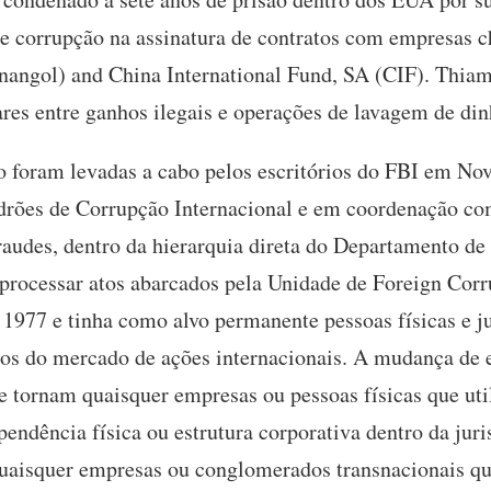
e corrupção na assinatura de contratos com empresas 
onangol) and China International Fund, SA (CIF). Thiam
res entre ganhos ilegais e operações de lavagem de din
o foram levadas a cabo pelos escritórios do FBI em No
adrões de Corrupção Internacional e em coordenação co
audes, dentro da hierarquia direta do Departamento de 
e processar atos abarcados pela Unidade de Foreign Corr
1977 e tinha como alvo permanente pessoas físicas e j
s do mercado de ações internacionais. A mudança de 
 se tornam quaisquer empresas ou pessoas físicas que 
pendência física ou estrutura corporativa dentro da ju
 quaisquer empresas ou conglomerados transnacionais q