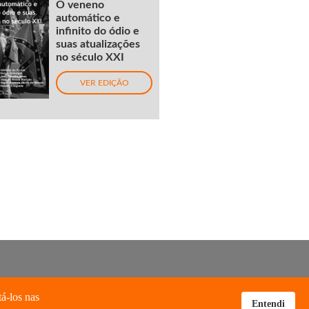
O veneno
automático e
infinito do ódio e
suas atualizações
no século XXI
VER EDIÇÃO
tá-los nas
Entendi