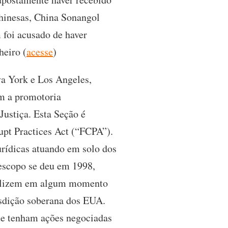
chinesas, China Sonangol
 foi acusado de haver
heiro (
acesse
)
va York e Los Angeles,
m a promotoria
Justiça. Esta Seção é
upt Practices Act (“FCPA”).
urídicas atuando em solo dos
escopo se deu em 1998,
utilizem em algum momento
risdição soberana dos EUA.
ue tenham ações negociadas