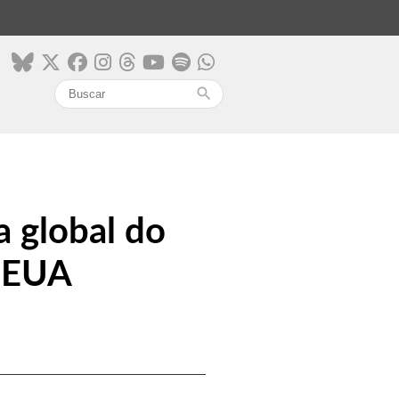
search
a global do
s EUA