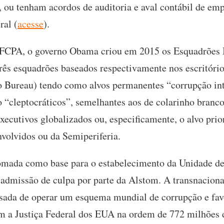
 ou tenham acordos de auditoria e aval contábil de em
ral (
acesse
).
FCPA, o governo Obama criou em 2015 os Esquadrões I
rês esquadrões baseados respectivamente nos escritóri
o Bureau) tendo como alvos permanentes “corrupção int
o “cleptocráticos”, semelhantes aos de colarinho branc
 executivos globalizados ou, especificamente, o alvo prio
nvolvidos ou da Semiperiferia.
tomada como base para o estabelecimento da Unidade de
 admissão de culpa por parte da Alstom. A transnaciona
cusada de operar um esquema mundial de corrupção e fa
m a Justiça Federal dos EUA na ordem de 772 milhões 