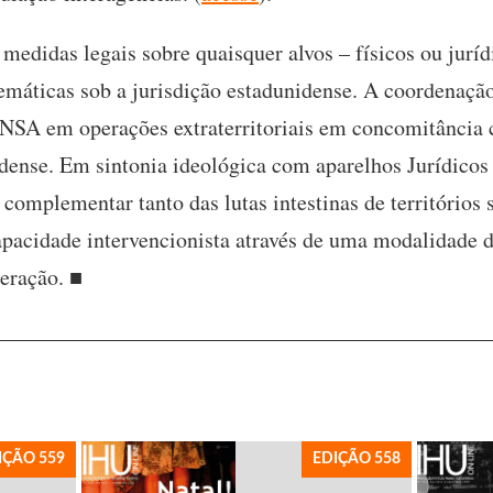
medidas legais sobre quaisquer alvos – físicos ou juríd
elemáticas sob a jurisdição estadunidense. A coordenaçã
NSA em operações extraterritoriais em concomitância c
idense. Em sintonia ideológica com aparelhos Jurídicos 
omplementar tanto das lutas intestinas de territórios
apacidade intervencionista através de uma modalidade d
geração. ■
IÇÃO 559
EDIÇÃO 558