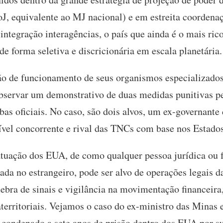
J, equivalente ao MJ nacional) e em estreita coorden
integração interagências, o país que ainda é o mais ri
de forma seletiva e discricionária em escala planetária.
o de funcionamento de seus organismos especializados 
observar um demonstrativo de duas medidas punitivas p
bas oficiais. No caso, são dois alvos, um ex-governant
sível concorrente e rival das TNCs com base nos Estado
tuação dos EUA, de como qualquer pessoa jurídica ou f
inada no estrangeiro, pode ser alvo de operações legais
ebra de sinais e vigilância na movimentação financeira
territoriais. Vejamos o caso do ex-ministro das Minas 
ondenado a sete anos de prisão dentro dos EUA por s