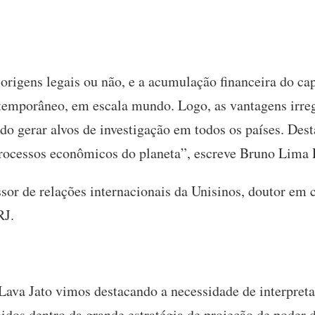
origens legais ou não, e a acumulação financeira do cap
temporâneo, em escala mundo. Logo, as vantagens irreg
do gerar alvos de investigação em todos os países. Des
processos econômicos do planeta”, escreve Bruno Lima
sor de relações internacionais da Unisinos, doutor em 
RJ.
Lava Jato vimos destacando a necessidade de interpret
idos dentro da grande estratégia de projeção de poder 