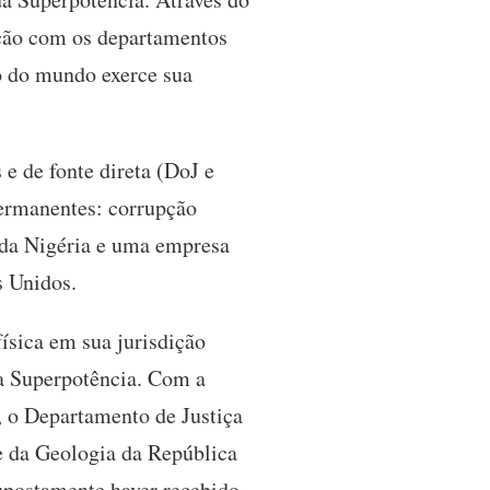
ação com os departamentos
co do mundo exerce sua
e de fonte direta (DoJ e
ermanentes: corrupção
e da Nigéria e uma empresa
s Unidos.
ísica em sua jurisdição
 da Superpotência. Com a
, o Departamento de Justiça
e da Geologia da República
upostamente haver recebido