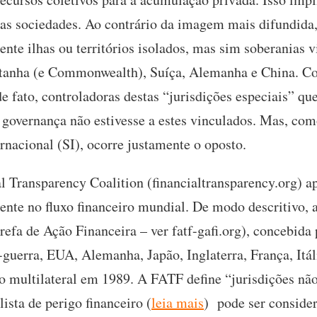
as sociedades. Ao contrário da imagem mais difundida
ente ilhas ou territórios isolados, mas sim soberanias 
tanha (e Commonwealth), Suíça, Alemanha e China. Co
e fato, controladoras destas “jurisdições especiais” qu
a governança não estivesse a estes vinculados. Mas, co
nacional (SI), ocorre justamente o oposto.
 Transparency Coalition (financialtransparency.org) ap
nte no fluxo financeiro mundial. De modo descritivo, 
efa de Ação Financeira – ver fatf-gafi.org), concebida
guerra, EUA, Alemanha, Japão, Inglaterra, França, Itá
o multilateral em 1989. A FATF define “jurisdições não
ista de perigo financeiro (
leia mais
) pode ser conside