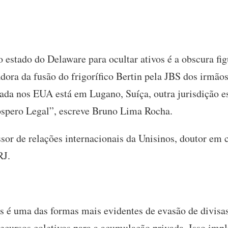
stado do Delaware para ocultar ativos é a obscura fig
dora da fusão do frigorífico Bertin pela JBS dos irmãos
ada nos EUA está em Lugano, Suíça, outra jurisdição es
ospero Legal”, escreve Bruno Lima Rocha.
sor de relações internacionais da Unisinos, doutor em 
RJ.
ros é uma das formas mais evidentes de evasão de divisa
recursos coletivos para a acumulação privada. Isso imp