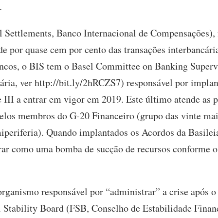
.
al Settlements, Banco Internacional de Compensações),
nde por quase cem por cento das transações interbancár
bancos, o BIS tem o Basel Committee on Banking Super
ária, ver http://bit.ly/2hRCZS7) responsável por impla
 e III a entrar em vigor em 2019. Este último atende as p
pelos membros do G-20 Financeiro (grupo das vinte m
iperiferia). Quando implantados os Acordos da Basileia
rar como uma bomba de sucção de recursos conforme o 
rganismo responsável por “administrar” a crise após o
l Stability Board (FSB, Conselho de Estabilidade Financ