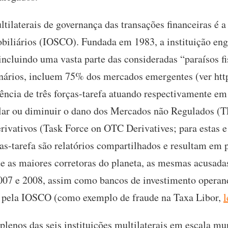
ltilaterais de governança das transações financeiras é 
biliários (IOSCO). Fundada em 1983, a instituição en
 incluindo uma vasta parte das consideradas “paraísos 
nários, incluem 75% dos mercados emergentes (ver htt
stência de três forças-tarefa atuando respectivamente 
lar ou diminuir o dano dos Mercados não Regulados 
rivativos (Task Force on OTC Derivatives; para estas 
ças-tarefa são relatórios compartilhados e resultam em 
que as maiores corretoras do planeta, as mesmas acusad
007 e 2008, assim como bancos de investimento operand
s” pela IOSCO (como exemplo de fraude na Taxa Libor,
l
lenos das seis instituições multilaterais em escala m