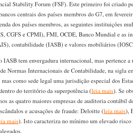
cial Stability Forum (FSF). Este primeiro foi criado p
bancos centrais dos países membros do G7, em fevereir
enda dos países membros, as seguintes instituições mu
S, CGFS e CPMI), FMI, OCDE, Banco Mundial e as ins
AIS), contabilidade (IASB) e valores mobiliários (IOSC
 o IASB tem envergadura internacional, mas pertence a 
e Normas Internacionais de Contabilidade, na sigla e
, mas como sede legal uma jurisdição especial dos Esta
dentro do território da superpotência (
leia mais
). Se o
os as quatro maiores empresas de auditoria contábil do
scândalos e acusações de fraude: Deloitte (
leia mais
), 
eia mais
). Isto caracteriza no mínimo um elevado risco
 alegados.