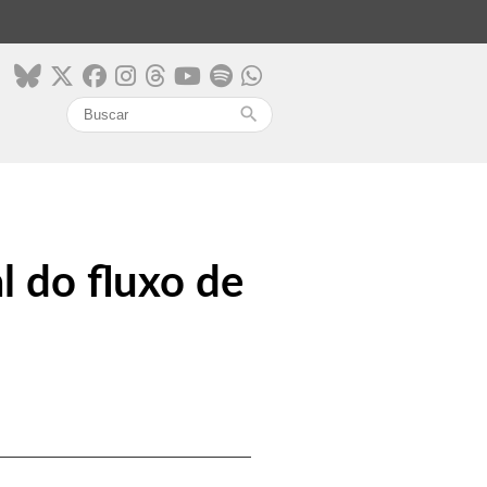
search
l do fluxo de