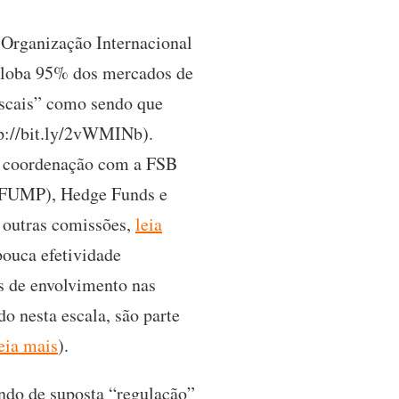
a Organização Internacional
globa 95% dos mercados de
fiscais” como sendo que
p://bit.ly/2vWMINb).
em coordenação com a FSB
(TFUMP), Hedge Funds e
e outras comissões,
leia
pouca efetividade
as de envolvimento nas
o nesta escala, são parte
eia mais
).
undo de suposta “regulação”