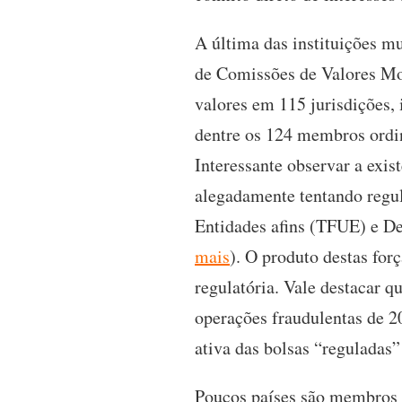
A última das instituições mu
de Comissões de Valores Mo
valores em 115 jurisdições,
dentre os 124 membros ordi
Interessante observar a exi
alegadamente tentando regu
Entidades afins (TFUE) e De
mais
). O produto destas for
regulatória. Vale destacar 
operações fraudulentas de 2
ativa das bolsas “regulada
Poucos países são membros p