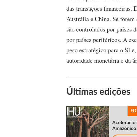
das transações financeiras. 
Austrália e China. Se forem
são controlados por países 
por países periféricos. A ex
peso estratégico para o SI e
autoridade monetária e da á
Últimas edições
ED
Aceleracio
Amazônico