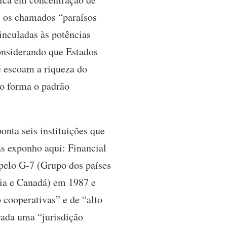
, os chamados “paraísos
vinculadas às potências
nsiderando que Estados
e escoam a riqueza do
mo forma o padrão
onta seis instituições que
as exponho aqui: Financial
 pelo G-7 (Grupo dos países
lia e Canadá) em 1987 e
 cooperativas” e de “alto
rada uma “jurisdição