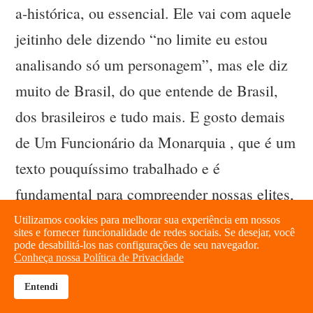
a-histórica, ou essencial. Ele vai com aquele
jeitinho dele dizendo “no limite eu estou
analisando só um personagem”, mas ele diz
muito de Brasil, do que entende de Brasil,
dos brasileiros e tudo mais. E gosto demais
de Um Funcionário da Monarquia , que é um
texto pouquíssimo trabalhado e é
fundamental para compreender nossas elites,
como elas se constroem, quais são os
Utilizamos cookies para melhorar sua experiência em nossos
sites e fornecer funcionalidade de redes sociais. Se desejar, você
arranjos, quais são as negociações e como
pode desabilitá-los nas configurações de seu navegador.
Conheça nossa Política de Privacidade
funciona até hoje no Brasil o funcionalismo
Entendi
brightness_high
share
público. E tudo feito com muita delicadeza,