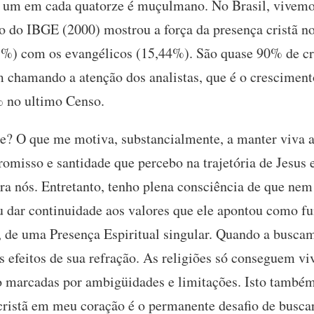
 e um em cada quatorze é muçulmano. No Brasil, vive
o do IBGE (2000) mostrou a força da presença cristã no
7%) com os evangélicos (15,44%). São quase 90% de cri
chamando a atenção dos analistas, que é o cresciment
% no ultimo Censo.
je? O que me motiva, substancialmente, a manter viva a
misso e santidade que percebo na trajetória de Jesus 
ara nós. Entretanto, tenho plena consciência de que ne
 dar continuidade aos valores que ele apontou como fu
os, de uma Presença Espiritual singular. Quando a busca
 efeitos de sua refração. As religiões só conseguem viv
o marcadas por ambigüidades e limitações. Isto também
ristã em meu coração é o permanente desafio de buscar