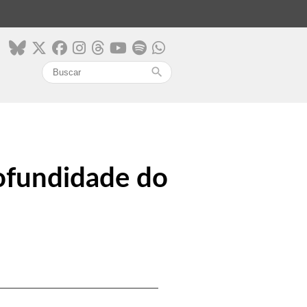
search
rofundidade do