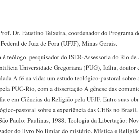
Prof. Dr. Faustino Teixeira, coordenador do Programa
 Federal de Juiz de Fora (UFJF), Minas Gerais.
a é teólogo, pesquisador do ISER-Assessoria do Rio de 
ntifícia Universidade Gregoriana (PUG), Itália, douto
ulada A fé na vida: um estudo teológico-pastoral sobre
 pela PUC-Rio, com a dissertação A gênese das comunid
fia e em Ciências da Religião pela UFJF. Entre suas ob
lógico-pastoral sobre a experiência das CEBs no Brasil.
São Paulo: Paulinas, 1988; Teologia da Libertação: Nov
zador do livro No limiar do mistério. Mística e Religiã