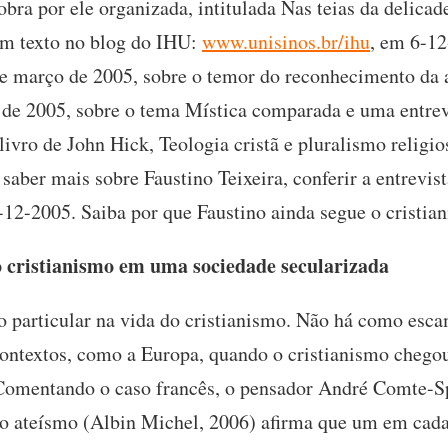
bra por ele organizada, intitulada Nas teias da delicade
 um texto no blog do IHU:
www.unisinos.br/ihu
, em 6-1
 de março de 2005, sobre o temor do reconhecimento da a
 de 2005, sobre o tema Mística comparada e uma entrevi
ivro de John Hick, Teologia cristã e pluralismo religios
 saber mais sobre Faustino Teixeira, conferir a entrevist
6-12-2005. Saiba por que Faustino ainda segue o cristia
o cristianismo em uma sociedade secularizada
articular na vida do cristianismo. Não há como escamo
ontextos, como a Europa, quando o cristianismo chego
Comentando o caso francês, o pensador André Comte-Sp
do ateísmo (Albin Michel, 2006) afirma que um em cada 