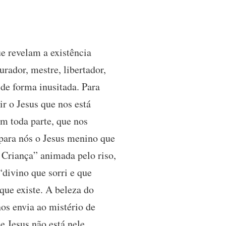
ue revelam a existência
rador, mestre, libertador,
de forma inusitada. Para
r o Jesus que nos está
em toda parte, que nos
 para nós o Jesus menino que
 Criança” animada pelo riso,
“divino que sorri e que
ue existe. A beleza do
nos envia ao mistério de
e Jesus não está nele