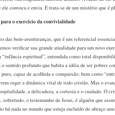
ele convoca e envia. E trata-se de um mistério que é pl
 para o exercício da convivialidade
o das bem-aventuranças, que é um referencial essenci
emos verificar sua grande atualidade para um novo exer
a “infância espiritual”, entendida como total disponibil
 o sentido profundo que habita a idéia de ser pobres c
o puro, capaz de acolhida e compaixão; bem como “entr
vem reger a dinâmica vital de todo cristão. Mas o evan
ospitalidade, a delicadeza, a cortesia e o cuidado. O cr
e, sobretudo, o testemunho de Jesus, é alguém que assum
 há nada no mundo que esteja excluído do abraço amor