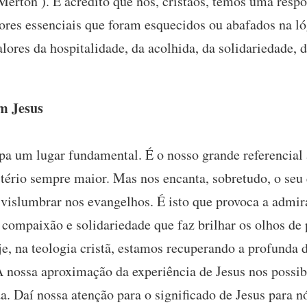
Merton ). E acredito que nós, cristãos, temos uma respo
ores essenciais que foram esquecidos ou abafados na l
res da hospitalidade, da acolhida, da solidariedade, da
em Jesus
upa um lugar fundamental. É o nosso grande referencial 
tério sempre maior. Mas nos encanta, sobretudo, o seu 
slumbrar nos evangelhos. É isto que provoca a admira
e compaixão e solidariedade que faz brilhar os olhos d
, na teologia cristã, estamos recuperando a profunda
A nossa aproximação da experiência de Jesus nos possibi
. Daí nossa atenção para o significado de Jesus para n