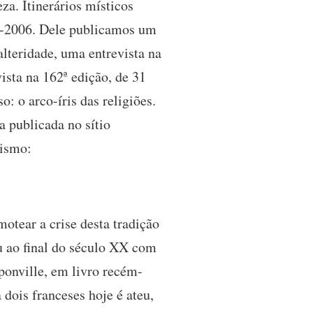
za. Itinerários místicos
2-2006. Dele publicamos um
lteridade, uma entrevista na
sta na 162ª edição, de 31
o: o arco-íris das religiões.
a publicada no sítio
nismo:
tear a crise desta tradição
u ao final do século XX com
onville, em livro recém-
dois franceses hoje é ateu,