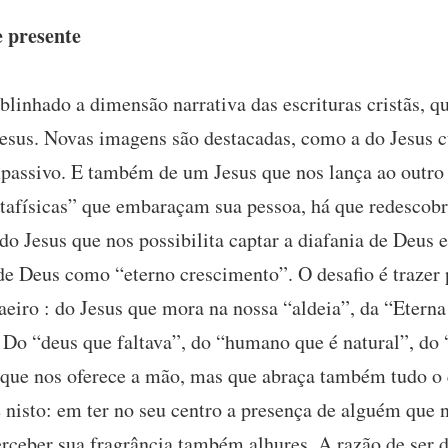
e presente
blinhado a dimensão narrativa das escrituras cristãs, q
sus. Novas imagens são destacadas, como a do Jesus cu
mpassivo. E também de um Jesus que nos lança ao outro 
tafísicas” que embaraçam sua pessoa, há que redescobri
o Jesus que nos possibilita captar a diafania de Deus 
 de Deus como “eterno crescimento”. O desafio é trazer
aeiro : do Jesus que mora na nossa “aldeia”, da “Eterna
 Do “deus que faltava”, do “humano que é natural”, do 
que nos oferece a mão, mas que abraça também tudo o q
 nisto: em ter no seu centro a presença de alguém que 
rceber sua fragrância também alhures. A razão de ser d