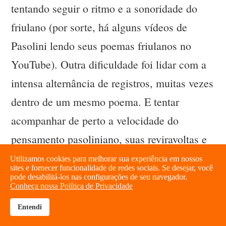
tentando seguir o ritmo e a sonoridade do
friulano (por sorte, há alguns vídeos de
Pasolini lendo seus poemas friulanos no
YouTube). Outra dificuldade foi lidar com a
intensa alternância de registros, muitas vezes
dentro de um mesmo poema. E tentar
acompanhar de perto a velocidade do
pensamento pasoliniano, suas reviravoltas e
fintas, não é tarefa das mais fáceis. Para usar
Utilizamos cookies para melhorar sua experiência em nossos
sites e fornecer funcionalidade de redes sociais. Se desejar, você
uma imagem futebolística, futebol de que ele
pode desabilitá-los nas configurações de seu navegador.
Conheça nossa Política de Privacidade
tanto gostava, muitas vezes o tradutor tinha
Entendi
brightness_high
share
de voltar várias vezes o mesmo lance para