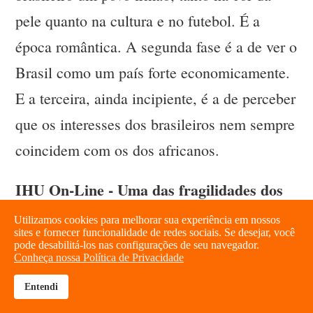
pele quanto na cultura e no futebol. É a
época romântica. A segunda fase é a de ver o
Brasil como um país forte economicamente.
E a terceira, ainda incipiente, é a de perceber
que os interesses dos brasileiros nem sempre
coincidem com os dos africanos.
IHU On-Line - Uma das fragilidades dos
governos petistas foi, segundo alguns
Utilizamos cookies para melhorar sua experiência em nossos
sites e fornecer funcionalidade de redes sociais. Se desejar, você
especialistas, apostar no
pode desabilitá-los nas configurações de seu navegador.
Conheça nossa Política de Privacidade
desenvolvimentismo extremado, passando
Entendi
por cima de questões ambientais e
brightness_high
share