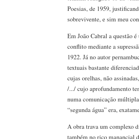
Poesias, de 1959, justifican
sobrevivente, e sim meu co
Em João Cabral a questão é
conflito mediante a supressã
1922. Já no autor pernambuc
textuais bastante diferenci
cujas orelhas, não assinada
/.../ cujo aprofundamento tem
numa comunicação múltipla,
“segunda água” era, exatame
A obra trava um complexo di
também no rico manancial do