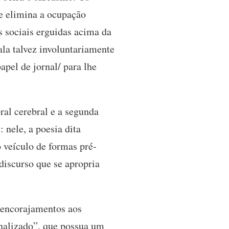
te elimina a ocupação
s sociais erguidas acima da
ala talvez involuntariamente
apel de jornal/ para lhe
al cerebral e a segunda
 nele, a poesia dita
 veículo de formas pré-
 discurso que se apropria
u encorajamentos aos
onalizado”, que possua um