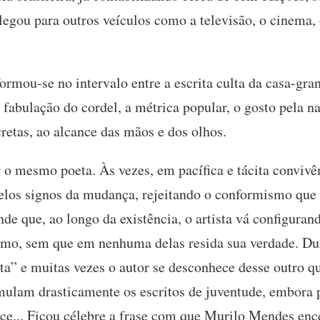
 legou para outros veículos como a televisão, o cinema, 
ormou-se no intervalo entre a escrita culta da casa-gran
 fabulação do cordel, a métrica popular, o gosto pela na
etas, ao alcance das mãos e dos olhos.
 o mesmo poeta. Às vezes, em pacífica e tácita convivê
 pelos signos da mudança, rejeitando o conformismo que
nde que, ao longo da existência, o artista vá configuran
smo, sem que em nenhuma delas resida sua verdade. Dur
ta” e muitas vezes o autor se desconhece desse outro qu
mulam drasticamente os escritos de juventude, embora 
ce... Ficou célebre a frase com que Murilo Mendes enc