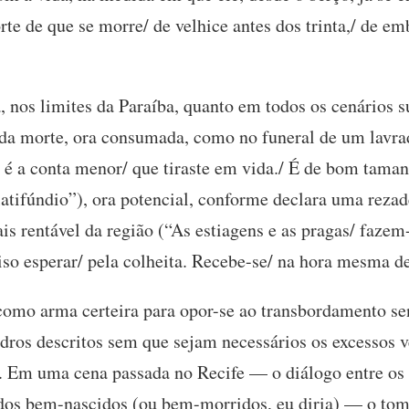
te de que se morre/ de velhice antes dos trinta,/ de em
, nos limites da Paraíba, quanto em todos os cenários 
 da morte, ora consumada, como no funeral de um lavra
 é a conta menor/ que tiraste em vida./ É de bom tama
 latifúndio”), ora potencial, conforme declara uma rezad
is rentável da região (“As estiagens e as pragas/ fazem
iso esperar/ pela colheita. Recebe-se/ na hora mesma d
 como arma certeira para opor-se ao transbordamento sen
adros descritos sem que sejam necessários os excessos
. Em uma cena passada no Recife — o diálogo entre os
s dos bem-nascidos (ou bem-morridos, eu diria) — o tom