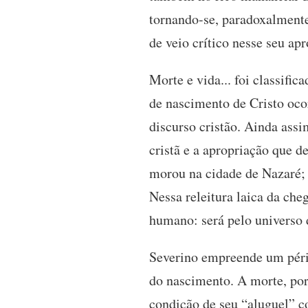
tornando-se, paradoxalmente
de veio crítico nesse seu ap
Morte e vida... foi classif
de nascimento de Cristo oco
discurso cristão. Ainda assi
cristã e a apropriação que d
morou na cidade de Nazaré; 
Nessa releitura laica da che
humano: será pelo universo 
Severino empreende um périp
do nascimento. A morte, por
condição de seu “aluguel” c