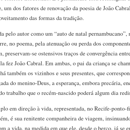
, um dos fatores de renovação da poesia de João Cabral
roveitamento das formas da tradição.
icada pelo autor como um “auto de natal pernambucano”,
rre, no poema, pela atenuação ou perda dos componente
m, preservam-se ostensivos traços de convergência entre
ela fez João Cabral. Em ambas, o pai da criança se cham
há também os vizinhos e seus presentes, que correspo
gada do menino-Deus, a esperança, embora precária, enc
do trabalho que o recém-nascido poderá algum dia redi
lo em direção à vida, representada, no Recife-ponto-fi
ém, é sua renitente companheira de viagem, insinuando 
om a vida, na medida em que ele, desde o berço, já se e