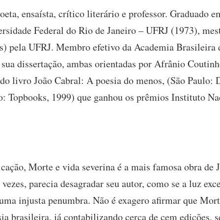
oeta, ensaísta, crítico literário e professor. Graduado 
ersidade Federal do Rio de Janeiro – UFRJ (1973), mest
s) pela UFRJ. Membro efetivo da Academia Brasileira d
 sua dissertação, ambas orientadas por Afrânio Coutinh
do livro João Cabral: A poesia do menos, (São Paulo: D
ro: Topbooks, 1999) que ganhou os prêmios Instituto N
icação, Morte e vida severina é a mais famosa obra de 
s vezes, parecia desagradar seu autor, como se a luz exce
 uma injusta penumbra. Não é exagero afirmar que Morte
sia brasileira, já contabilizando cerca de cem edições,