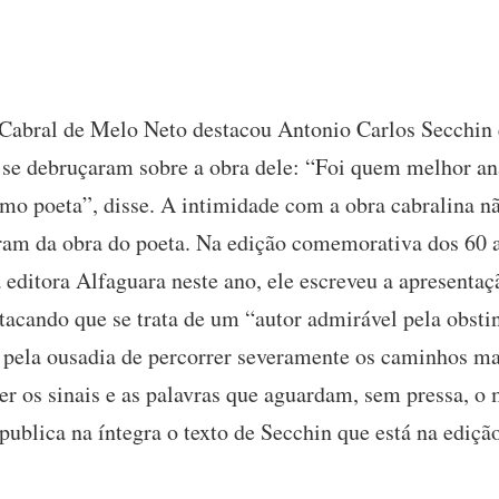
 Cabral de Melo Neto destacou Antonio Carlos Secchin e
e se debruçaram sobre a obra dele: “Foi quem melhor a
mo poeta”, disse. A intimidade com a obra cabralina não
aram da obra do poeta. Na edição comemorativa dos 60 
la editora Alfaguara neste ano, ele escreveu a apresent
acando que se trata de um “autor admirável pela obstin
, e pela ousadia de percorrer severamente os caminhos 
her os sinais e as palavras que aguardam, sem pressa, 
blica na íntegra o texto de Secchin que está na ediç