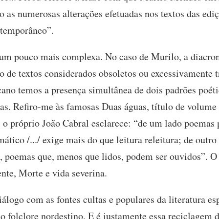
do as numerosas alterações efetuadas nos textos das ed
ntemporâneo”.
 um pouco mais complexa. No caso de Murilo, a diacro
o de textos considerados obsoletos ou excessivamente tr
ano temos a presença simultânea de dois padrões poéti
adas. Refiro-me às famosas Duas águas, título de volum
s, o próprio João Cabral esclarece: “de um lado poemas 
ático /.../ exige mais do que leitura releitura; de outr
 poemas que, menos que lidos, podem ser ouvidos”. O 
nte, Morte e vida severina.
álogo com as fontes cultas e populares da literatura e
 folclore nordestino. E é justamente essa reciclagem 