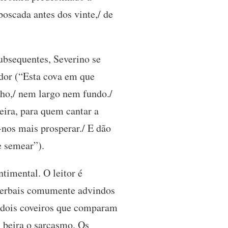
boscada antes dos vinte,/ de
subsequentes, Severino se
dor (“Esta cova em que
nho,/ nem largo nem fundo./
eira, para quem cantar a
-nos mais prosperar./ E dão
e semear”).
timental. O leitor é
 verbais comumente advindos
 dois coveiros que comparam
 beira o sarcasmo. Os