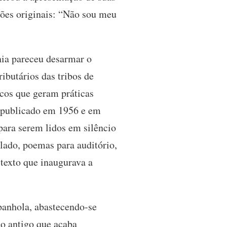
ições originais: “Não sou meu
nia pareceu desarmar o
ibutários das tribos de
cos que geram práticas
e publicado em 1956 e em
para serem lidos em silêncio
o lado, poemas para auditório,
texto que inaugurava a
spanhola, abastecendo-se
do antigo que acaba