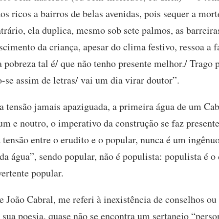
os ricos a bairros de belas avenidas, pois sequer a mor
ntrário, ela duplica, mesmo sob sete palmos, as barreira
scimento da criança, apesar do clima festivo, ressoa a f
pobreza tal é/ que não tenho presente melhor./ Trago p
o-se assim de letras/ vai um dia virar doutor”.
tensão jamais apaziguada, a primeira água de um Cabr
 e noutro, o imperativo da construção se faz presente:
 tensão entre o erudito e o popular, nunca é um ingênuo
nda água”, sendo popular, não é populista: populista é o
vertente popular.
e João Cabral, me referi à inexistência de conselhos o
sua poesia, quase não se encontra um sertanejo “pers