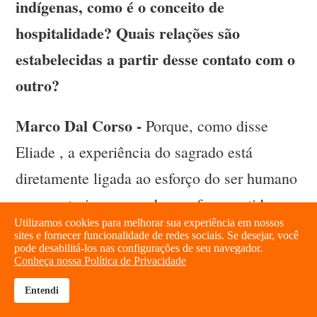
indígenas, como é o conceito de
hospitalidade? Quais relações são
estabelecidas a partir desse contato com o
outro?
Marco Dal Corso -
Porque, como disse
Eliade , a experiência do sagrado está
diretamente ligada ao esforço do ser humano
em construir um mundo que faça sentido,
Utilizamos cookies para melhorar sua experiência em nossos
podemos nos dirigir aos mundos tradicionais
sites e fornecer funcionalidade de redes sociais. Se desejar, você
pode desabilitá-los nas configurações de seu navegador.
e aos povos originários não como uma
Conheça nossa Política de Privacidade
comparação exótica (quase como uma
Entendi
brightness_high
share
viagem no tempo e em um mundo que não