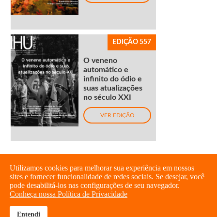
EDIÇÃO 557
O veneno
automático e
infinito do ódio e
suas atualizações
no século XXI
VER EDIÇÃO
Utilizamos cookies para melhorar sua experiência em nossos
sites e fornecer funcionalidade de redes sociais. Se desejar, você
pode desabilitá-los nas configurações de seu navegador.
Conheça nossa Política de Privacidade
Entendi