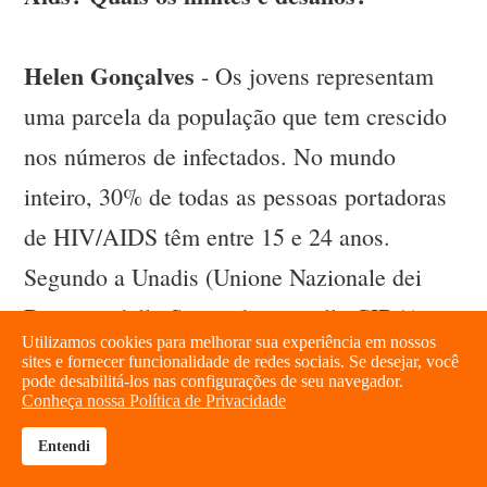
Helen Gonçalves
- Os jovens representam
uma parcela da população que tem crescido
nos números de infectados. No mundo
inteiro, 30% de todas as pessoas portadoras
de HIV/AIDS têm entre 15 e 24 anos.
Segundo a Unadis (Unione Nazionale dei
Dirigenti dello Stato aderente alla CIDA),
Utilizamos cookies para melhorar sua experiência em nossos
um terço das pessoas que estão infectadas na
sites e fornecer funcionalidade de redes sociais. Se desejar, você
pode desabilitá-los nas configurações de seu navegador.
América Latina são brasileiras. Com relação
Conheça nossa Política de Privacidade
à população do país, a população jovem (15-
Entendi
brightness_high
share
24 anos) no Brasil tem representado e