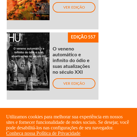
VER EDIÇÃO
EDIÇÃO 557
O veneno
automático e
infinito do ódio e
suas atualizações
no século XXI
VER EDIÇÃO
Utilizamos cookies para melhorar sua experiência em nossos
sites e fornecer funcionalidade de redes sociais. Se desejar, você
pode desabilitá-los nas configurações de seu navegador.
Conheça nossa Política de Privacidade