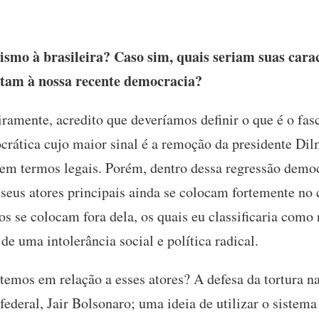
mo à brasileira? Caso sim, quais seriam suas caract
ntam à nossa recente democracia?
ramente, acredito que deveríamos definir o que é o fa
rática cujo maior sinal é a remoção da presidente Dil
em termos legais. Porém, dentro dessa regressão democ
eus atores principais ainda se colocam fortemente no 
ros se colocam fora dela, os quais eu classificaria como
e uma intolerância social e política radical.
 temos em relação a esses atores? A defesa da tortura n
ederal, Jair Bolsonaro; uma ideia de utilizar o sistema 