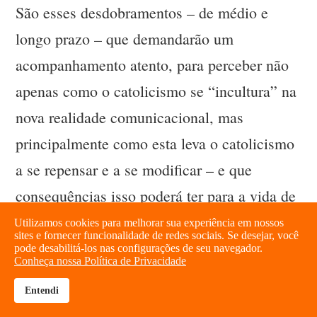
São esses desdobramentos – de médio e
longo prazo – que demandarão um
acompanhamento atento, para perceber não
apenas como o catolicismo se “incultura” na
nova realidade comunicacional, mas
principalmente como esta leva o catolicismo
a se repensar e a se modificar – e que
consequências isso poderá ter para a vida de
fé e a própria catolicidade.
Utilizamos cookies para melhorar sua experiência em nossos
sites e fornecer funcionalidade de redes sociais. Se desejar, você
pode desabilitá-los nas configurações de seu navegador.
Leia mais...
Conheça nossa Política de Privacidade
Entendi
brightness_high
share
-
Deus digital, religiosidade online, fiel