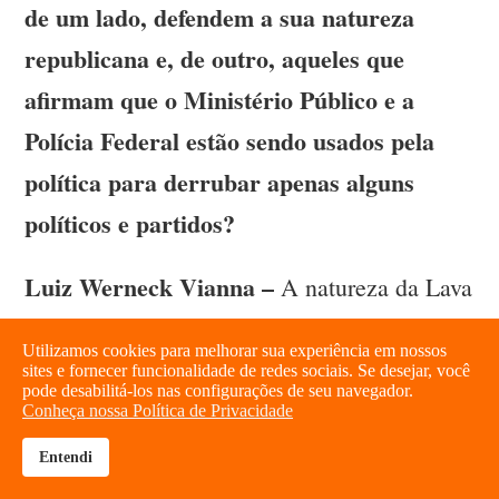
de um lado, defendem a sua natureza
republicana e, de outro, aqueles que
afirmam que o Ministério Público e a
Polícia Federal estão sendo usados pela
política para derrubar apenas alguns
políticos e partidos?
Luiz Werneck Vianna –
A natureza da Lava
Jato é republicana e sua função é denunciar
Utilizamos cookies para melhorar sua experiência em nossos
o contubérnio entre a esfera pública e a
sites e fornecer funcionalidade de redes sociais. Se desejar, você
pode desabilitá-los nas configurações de seu navegador.
esfera privada brasileira.
Conheça nossa Política de Privacidade
Entendi
brightness_high
share