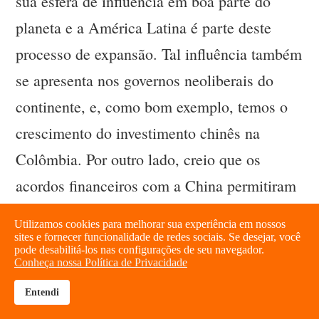
sua esfera de influência em boa parte do
planeta e a América Latina é parte deste
processo de expansão. Tal influência também
se apresenta nos governos neoliberais do
continente, e, como bom exemplo, temos o
crescimento do investimento chinês na
Colômbia. Por outro lado, creio que os
acordos financeiros com a China permitiram
que vários governos progressistas contassem
Utilizamos cookies para melhorar sua experiência em nossos
com novos recursos sem ter que pedir
sites e fornecer funcionalidade de redes sociais. Se desejar, você
pode desabilitá-los nas configurações de seu navegador.
socorro aos empréstimos de instituições
Conheça nossa Política de Privacidade
multilaterais condicionadas a programas de
Entendi
brightness_high
share
ajuste neoliberal.