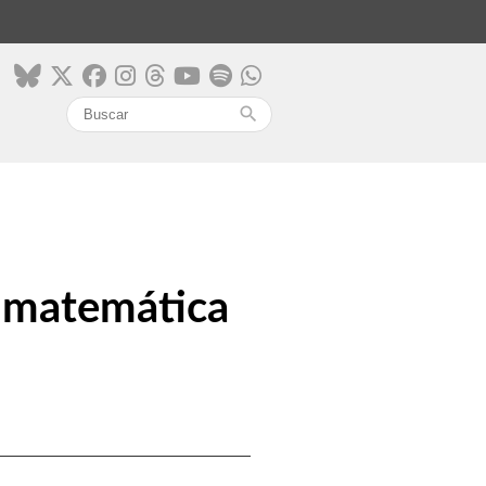
search
o matemática