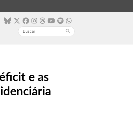
search
ficit e as
idenciária