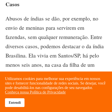
Casos
Abusos de índias se dão, por exemplo, no
envio de meninas para servirem em
fazendas, sem qualquer remuneração. Entre
diversos casos, podemos destacar o da índia
Brasilina. Ela vivia em Santos/SP, há pelo
menos seis anos, na casa da filha de um
Desembargador. Prática corriqueira, como
Utilizamos cookies para melhorar sua experiência em nossos
diz o funcionário José Batista Ferreira Filho
sites e fornecer funcionalidade de redes sociais. Se desejar, você
pode desabilitá-los nas configurações de seu navegador.
em seu depoimento à Comissão, estas índias
Conheça nossa Política de Privacidade
eram mandadas para casas “de gente de
Entendi
brightness_high
share
projeção”, com “a cobertura a alguns