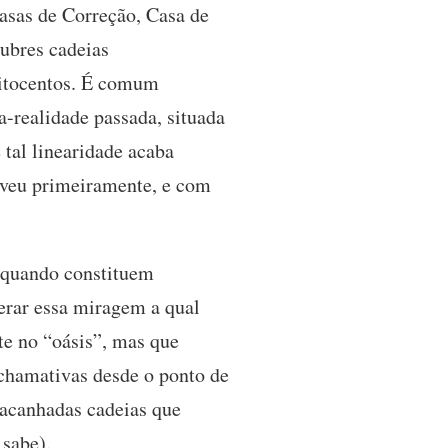
asas de Correção, Casa de
lubres cadeias
oitocentos. É comum
-realidade passada, situada
 tal linearidade acaba
viveu primeiramente, e com
s quando constituem
perar essa miragem a qual
te no “oásis”, mas que
 chamativas desde o ponto de
 acanhadas cadeias que
 sabe).