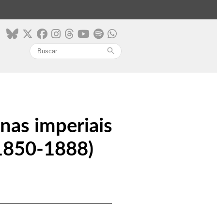
search
 nas imperiais
(1850-1888)