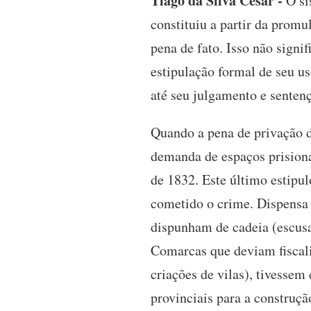
Tiago da Silva Cesar -
O si
constituiu a partir da prom
pena de fato. Isso não signi
estipulação formal de seu us
até seu julgamento e senten
Quando a pena de privação d
demanda de espaços prision
de 1832. Este último estipul
cometido o crime. Dispensa 
dispunham de cadeia (escusad
Comarcas que deviam fiscali
criações de vilas), tivessem 
provinciais para a construçã