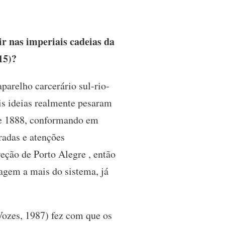
ir nas imperiais cadeias da
15)?
parelho carcerário sul-rio-
is ideias realmente pesaram
0 e 1888, conformando em
radas e atenções
eção de Porto Alegre , então
agem a mais do sistema, já
Vozes, 1987) fez com que os