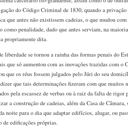
stema carcerário rio-grandense, assim como o de outras
ulgação do Código Criminal de 1830, quando a privação 
fica que antes não existissem cadeias, o que mudou com 
o como penalidade, dado que antes serviam, na maioria 
ça propriamente dita.
e liberdade se tornou a rainha das formas penais do Es
ais que só aumentou com as inovações trazidas com o 
ou que os réus fossem julgados pelo Júri do seu domicí
dizer que tais determinações fizeram com que muitos 
os pela escassez de verbas ou à raiz da falta de rigor 
zar a construção de cadeias, além da Casa de Câmara, 
da noite para o dia que adaptar edifícios, alugar, ou pas
o de edificações próprias.