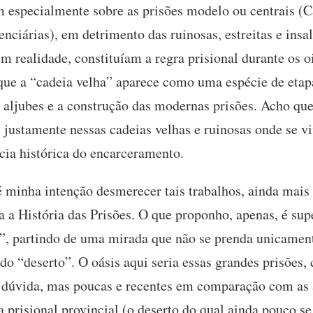
m especialmente sobre as prisões modelo ou centrais (C
nciárias), em detrimento das ruinosas, estreitas e insa
m realidade, constituíam a regra prisional durante os 
ue a “cadeia velha” aparece como uma espécie de etapa
s aljubes e a construção das modernas prisões. Acho que
i justamente nessas cadeias velhas e ruinosas onde se 
ncia histórica do encarceramento.
é minha intenção desmerecer tais trabalhos, ainda mai
a a História das Prisões. O que proponho, apenas, é su
”, partindo de uma mirada que não se prenda unicamen
do “deserto”. O oásis aqui seria essas grandes prisões,
be dúvida, mas poucas e recentes em comparação com as
prisional provincial (o deserto do qual ainda pouco se