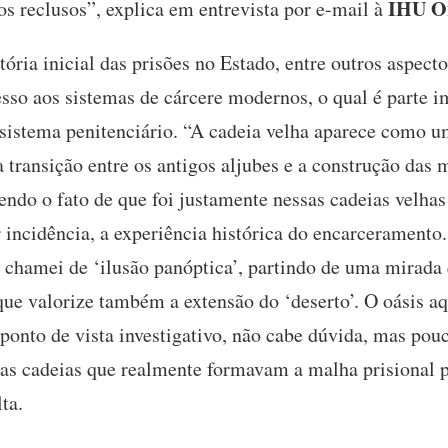
IHU On
s reclusos”, explica em entrevista por e-mail à
tória inicial das prisões no Estado, entre outros aspect
sso aos sistemas de cárcere modernos, o qual é parte i
istema penitenciário. “A cadeia velha aparece como u
a transição entre os antigos aljubes e a construção das
endo o fato de que foi justamente nessas cadeias velhas
incidência, a experiência histórica do encarceramento
 chamei de ‘ilusão panóptica’, partindo de uma mirada
ue valorize também a extensão do ‘deserto’. O oásis aq
ponto de vista investigativo, não cabe dúvida, mas pou
 cadeias que realmente formavam a malha prisional pr
lta.