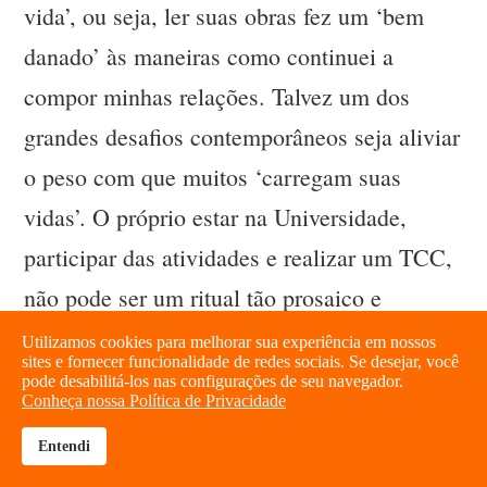
vida’, ou seja, ler suas obras fez um ‘bem
danado’ às maneiras como continuei a
compor minhas relações. Talvez um dos
grandes desafios contemporâneos seja aliviar
o peso com que muitos ‘carregam suas
vidas’. O próprio estar na Universidade,
participar das atividades e realizar um TCC,
não pode ser um ritual tão prosaico e
cansativo. Isso não significa ignorar a
Utilizamos cookies para melhorar sua experiência em nossos
sites e fornecer funcionalidade de redes sociais. Se desejar, você
excelência acadêmica e a consistência de
pode desabilitá-los nas configurações de seu navegador.
Conheça nossa Política de Privacidade
nossos fazeres, porém, como podemos
Entendi
compor qualidade com um pouco mais de
brightness_high
share