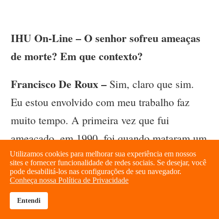
IHU On-Line – O senhor sofreu ameaças
de morte? Em que contexto?
Francisco De Roux –
Sim, claro que sim.
Eu estou envolvido com meu trabalho faz
muito tempo. A primeira vez que fui
ameaçado, em 1990, foi quando mataram um
amigo meu do Movimento 19 de abril - M19.
Utilizamos cookies para melhorar sua experiência em nossos
sites e fornecer funcionalidade de redes sociais. Se desejar, você
pode desabilitá-los nas configurações de seu navegador.
Embora nós dois fôssemos os alvos, eu
Conheça nossa Política de Privacidade
consegui escapar e sair do país. Isso
Entendi
brightness_high
share
aconteceu outras tantas vezes, mas isso é