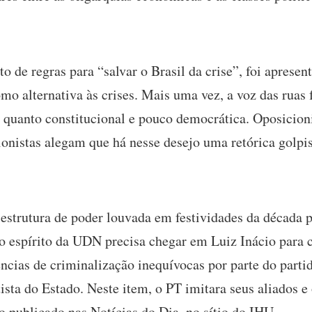
 de regras para “salvar o Brasil da crise”, foi apresen
o alternativa às crises. Mais uma vez, a voz das ruas f
 quanto constitucional e pouco democrática. Oposicion
nistas alegam que há nesse desejo uma retórica golpi
a estrutura de poder louvada em festividades da década 
 o espírito da UDN precisa chegar em Luiz Inácio para
ncias de criminalização inequívocas por parte do parti
ista do Estado. Neste item, o PT imitara seus aliados e 
o publicado nas Notícias do Dia, no sítio do IHU.