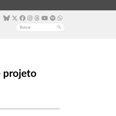
search
 projeto