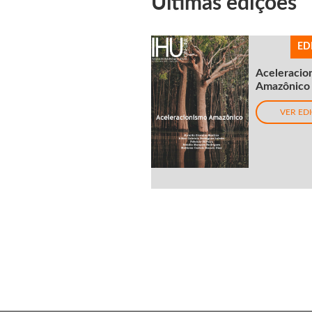
Últimas edições
ED
Aceleracio
Amazônico
VER ED