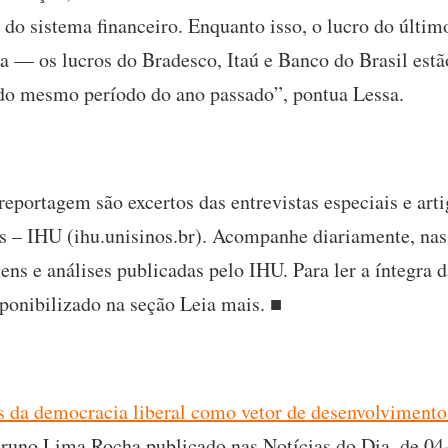
o sistema financeiro. Enquanto isso, o lucro do últim
a — os lucros do Bradesco, Itaú e Banco do Brasil es
 do mesmo período do ano passado”, pontua Lessa.
 reportagem são excertos das entrevistas especiais e art
s – IHU (ihu.unisinos.br). Acompanhe diariamente, nas 
gens e análises publicadas pelo IHU. Para ler a íntegra 
isponibilizado na seção Leia mais. ■
tes da democracia liberal como vetor de desenvolvimento
runo Lima Rocha publicado nas Notícias do Dia, de 04-