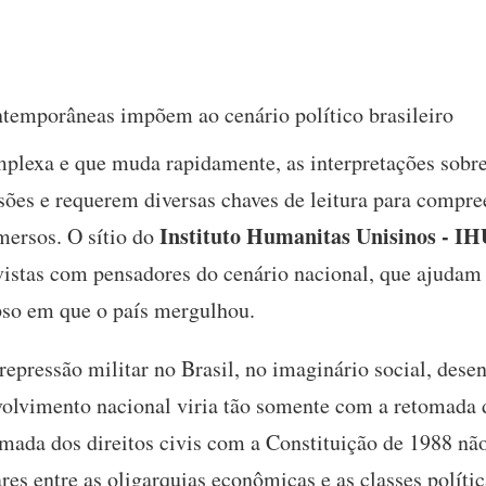
ontemporâneas impõem ao cenário político brasileiro
plexa e que muda rapidamente, as interpretações sobre 
ões e requerem diversas chaves de leitura para compr
Instituto Humanitas Unisinos - IH
mersos. O sítio do
vistas com pensadores do cenário nacional, que ajudam 
apso em que o país mergulhou.
epressão militar no Brasil, no imaginário social, dese
olvimento nacional viria tão somente com a retomada 
tomada dos direitos civis com a Constituição de 1988 nã
es entre as oligarquias econômicas e as classes polític