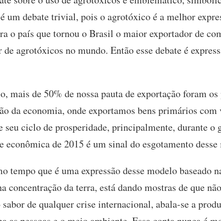
 é um debate trivial, pois o agrotóxico é a melhor exp
a o país que tornou o Brasil o maior exportador de co
de agrotóxicos no mundo. Então esse debate é expressã
o, mais de 50% de nossa pauta de exportação foram os 
ção da economia, onde exportamos bens primários com 
e seu ciclo de prosperidade, principalmente, durante o
se econômica de 2015 é um sinal do esgotamento desse
mo tempo que é uma expressão desse modelo baseado na
a concentração da terra, está dando mostras de que não
 sabor de qualquer crise internacional, abala-se a pro
 as pessoas e o meio ambiente. Essa conta nunca é mos