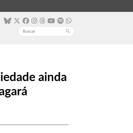
search
ciedade ainda
agará