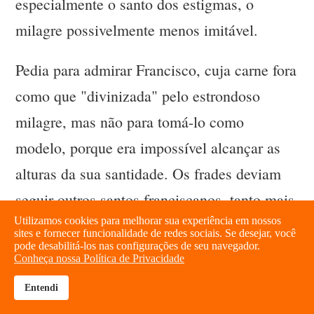
especialmente o santo dos estigmas, o
milagre possivelmente menos imitável.
Pedia para admirar Francisco, cuja carne fora
como que "divinizada" pelo estrondoso
milagre, mas não para tomá-lo como
modelo, porque era impossível alcançar as
alturas da sua santidade. Os frades deviam
seguir outros santos franciscanos, tanto mais
Utilizamos cookies para melhorar sua experiência em nossos
tradicionais, que a Ordem já podia
sites e fornecer funcionalidade de redes sociais. Se desejar, você
pode desabilitá-los nas configurações de seu navegador.
recomendar. Por exemplo, o culto a Santo
Conheça nossa Política de Privacidade
Antônio de Pádua .
Entendi
brightness_high
share