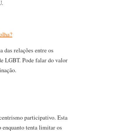
U.
colha?
a das relações entre os
de LGBT. Pode falar do valor
inação.
ntrismo participativo. Esta
enquanto tenta limitar os