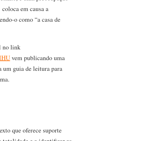
’ coloca em causa a
eendo-o como “a casa de
l no link
 IHU
vem publicando uma
a um guia de leitura para
ema.
exto que oferece suporte
totalidade e a identificar as