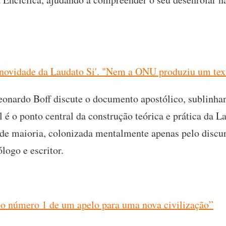
 novidade da Laudato Si'. "Nem a ONU produziu um text
eonardo Boff discute o documento apostólico, sublinha
l é o ponto central da construção teórica e prática da L
nde maioria, colonizada mentalmente apenas pelo discu
ólogo e escritor.
 ato número 1 de um apelo para uma nova civilização”