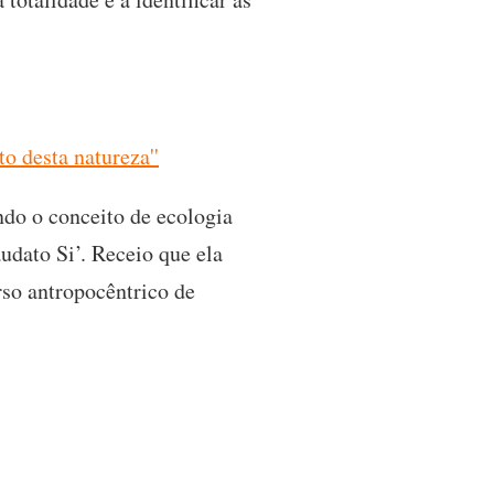
o desta natureza''
ndo o conceito de ecologia
audato Si’. Receio que ela
rso antropocêntrico de