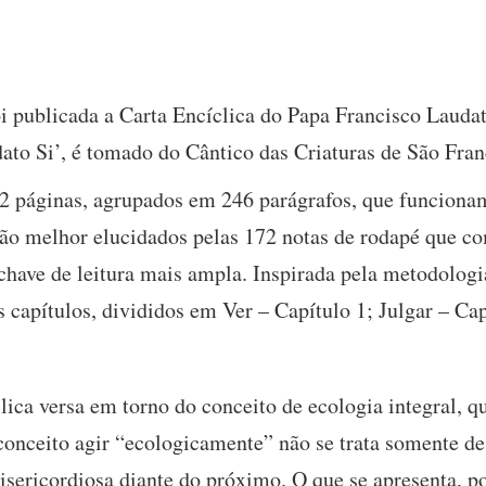
i publicada a Carta Encíclica do Papa Francisco Laudat
ato Si’, é tomado do Cântico das Criaturas de São Fran
2 páginas, agrupados em 246 parágrafos, que funcion
s são melhor elucidados pelas 172 notas de rodapé que
chave de leitura mais ampla. Inspirada pela metodologi
s capítulos, divididos em Ver – Capítulo 1; Julgar – Capí
ica versa em torno do conceito de ecologia integral, qu
ceito agir “ecologicamente” não se trata somente de 
isericordiosa diante do próximo. O que se apresenta, p