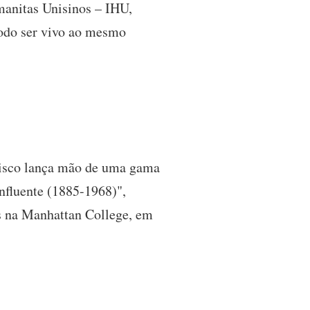
umanitas Unisinos – IHU,
todo ser vivo ao mesmo
ncisco lança mão de uma gama
influente (1885-1968)",
os na Manhattan College, em