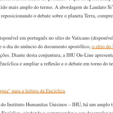
ntido mais amplo do termo. A abordagem de Laudato Si
, reposicionando o debate sobre o planeta Terra, compr
disponível em português no sítio do Vaticano (disponíve
de o dia do anúncio do documento apostólico,
o sítio do
tações. Diante desta conjuntura, a IHU On-Line apresent
ncíclica e ampliar a reflexão e o debate em torno do t
guia" para a leitura da Encíclica
o do Instituto Humanitas Unisinos – IHU, há um amplo t
 Encíclica, ajudando a compreender o seu desenrolar na 