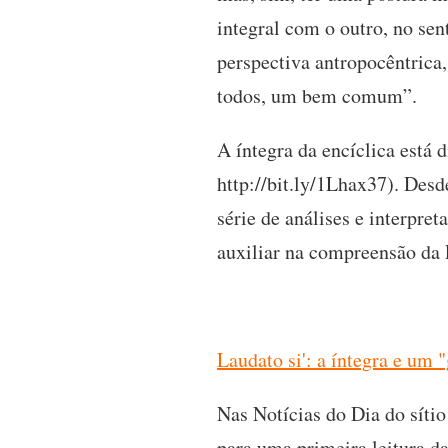
integral com o outro, no se
perspectiva antropocêntrica
todos, um bem comum”.
A íntegra da encíclica está 
http://bit.ly/1Lhax37). Des
série de análises e interpre
auxiliar na compreensão da E
Laudato si': a íntegra e um "
Nas Notícias do Dia do síti
para uma primeira leitura da