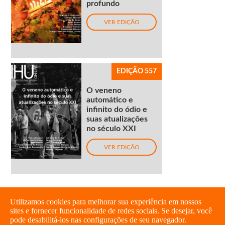
profundo
VER EDIÇÃO
EDIÇÃO 557
O veneno
automático e
infinito do ódio e
suas atualizações
no século XXI
VER EDIÇÃO
Utilizamos cookies para melhorar sua experiência em nossos
sites e fornecer funcionalidade de redes sociais. Se desejar, você
pode desabilitá-los nas configurações de seu navegador.