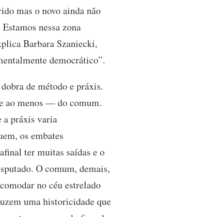
rrido mas o novo ainda não
. Estamos nessa zona
plica Barbara Szaniecki,
amentalmente democrático”.
 dobra de método e práxis.
nte ao menos — do comum.
 a práxis varia
buem, os embates
inal ter muitas saídas e o
disputado. O comum, demais,
acomodar no céu estrelado
oduzem uma historicidade que