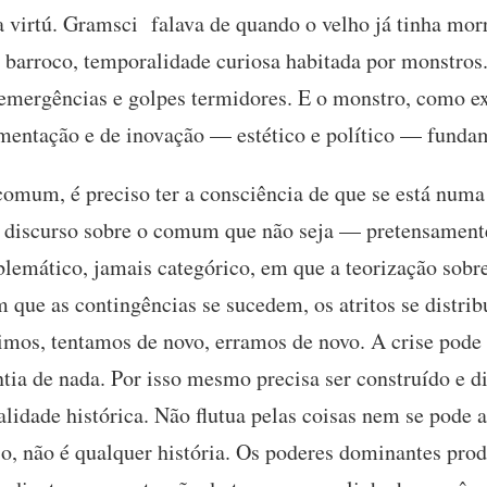
 a virtú. Gramsci falava de quando o velho já tinha mo
 barroco, temporalidade curiosa habitada por monstros
 emergências e golpes termidores. E o monstro, como ex
imentação e de inovação — estético e político — fund
omum, é preciso ter a consciência de que se está numa
m discurso sobre o comum que não seja — pretensame
emático, jamais categórico, em que a teorização sobre
que as contingências se sucedem, os atritos se distri
os, tentamos de novo, erramos de novo. A crise pode af
tia de nada. Por isso mesmo precisa ser construído e 
lidade histórica. Não flutua pelas coisas nem se pode 
caso, não é qualquer história. Os poderes dominantes pr