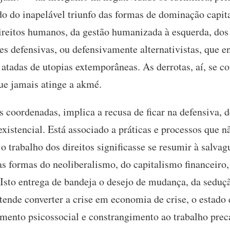
do do inapelável triunfo das formas de dominação capital
ireitos humanos, da gestão humanizada à esquerda, dos
eses defensivas, ou defensivamente alternativistas, que 
 atadas de utopias extemporâneas. As derrotas, aí, se 
ue jamais atinge a akmé.
 coordenadas, implica a recusa de ficar na defensiva, 
xistencial. Está associado a práticas e processos que 
o trabalho dos direitos significasse se resumir à salvag
s formas do neoliberalismo, do capitalismo financeiro, 
sto entrega de bandeja o desejo de mudança, da seduç
ende converter a crise em economia de crise, o estado 
imento psicossocial e constrangimento ao trabalho precá