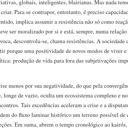
riativas, globais, inteligentes, blairianas. Mas nada tem
criar. Para se contrapor, entretanto, é preciso capacida
ntido, implica assumir a resistência não só como reaç
deve ser moralizado por si e está, sempre, numa relaçã
oca, descontrola-se, chama resistências. A sociedade d
tir porque uma positividade de novos modos de viver e 
tica: produção de vida para fora das subjetivações impo
ise menos por sua negatividade, do que pela convergênc
, longe de vazio, oculta um ecossistema complexo e no
contros. Tais excedências aceleram a crise e a disputam
dem do fluxo laminar histórico um terreno possível de c
reções. Em suma, abrem o tempo cronológico ao kairós