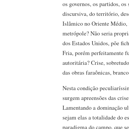
os governos, os partidos, o
discursiva, do território, de
Islâmico no Oriente Médio, i
metrópole? Não seria propri
dos Estados Unidos, põe fich
Fria, porém perfeitamente f
autoritária? Crise, sobretud
das obras faraônicas, branco
Nesta condição peculiaríssi
surgem apreensões das crise
Lamentando a dominação ult
sejam elas a totalidade do e
paradigma do campo, que sej