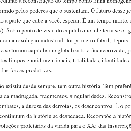
mediante a reconstrução do tempo como linha homogêne
imido pelos poderes que o sustentam. O futuro desse jei
ão a parte que cabe a você, esperar. É um tempo morto, 
x). Sob o ponto de vista do capitalismo, ele teria se or
om a revolução industrial: foi primeiro fabril, depois 
te se tornou capitalismo globalizado e financeirizado, p
rtes limpos e unidimensionais, totalidades, identidades
 das forças produtivas.
o existiu desde sempre, tem outra história. Tem prefer
res da madrugada, fragmentos, singularidades. Reconstr
embates, a dureza das derrotas, os desencontros. É o po
 continuum da história se despedaça. Recompõe a histór
voluções proletárias da virada para o XX; das insurreiç