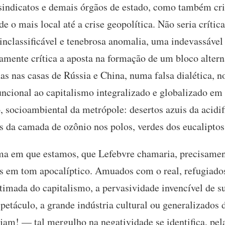
s sindicatos e demais órgãos de estado, como também cr
sde o mais local até a crise geopolítica. Não seria críti
nclassificável e tenebrosa anomalia, uma indevassável 
amente crítica a aposta na formação de um bloco altern
as nas casas de Rússia e China, numa falsa dialética, n
uncional ao capitalismo integralizado e globalizado em
o, socioambiental da metrópole: desertos azuis da acid
s da camada de ozônio nos polos, verdes dos eucaliptos
ma em que estamos, que Lefebvre chamaria, precisament
s em tom apocalíptico. Amuados com o real, refugiados
imada do capitalismo, a pervasividade invencível de 
spetáculo, a grande indústria cultural ou generalizados 
am! — tal mergulho na negatividade se identifica, pela 