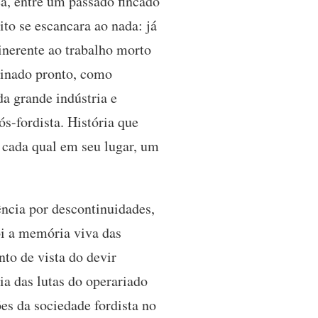
a, entre um passado fincado
to se escancara ao nada: já
inerente ao trabalho morto
iginado pronto, como
da grande indústria e
ós-fordista. História que
, cada qual em seu lugar, um
ência por descontinuidades,
ói a memória viva das
nto de vista do devir
ia das lutas do operariado
ões da sociedade fordista no