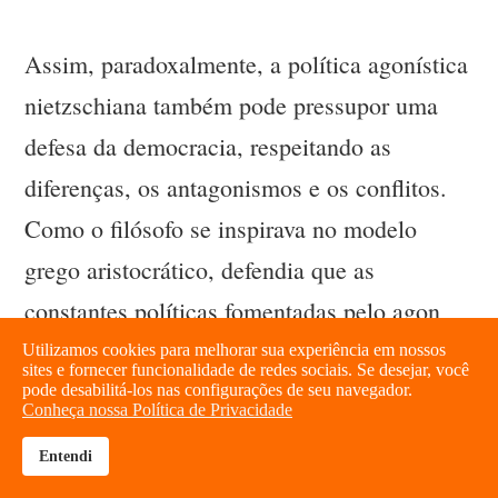
Assim, paradoxalmente, a política agonística
nietzschiana também pode pressupor uma
defesa da democracia, respeitando as
diferenças, os antagonismos e os conflitos.
Como o filósofo se inspirava no modelo
grego aristocrático, defendia que as
constantes políticas fomentadas pelo agon
eram fundamentais para as cidades-estado e
Utilizamos cookies para melhorar sua experiência em nossos
sites e fornecer funcionalidade de redes sociais. Se desejar, você
também para o avanço cultural. Uma
pode desabilitá-los nas configurações de seu navegador.
Conheça nossa Política de Privacidade
homogeneização política poria fim ao
Entendi
brightness_high
share
conflito e instituiria o domínio de um