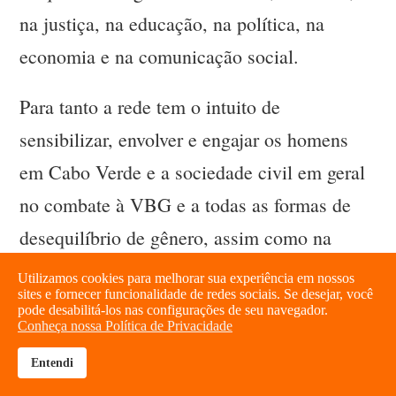
na justiça, na educação, na política, na
economia e na comunicação social.
Para tanto a rede tem o intuito de
sensibilizar, envolver e engajar os homens
em Cabo Verde e a sociedade civil em geral
no combate à VBG e a todas as formas de
desequilíbrio de gênero, assim como na
desconstrução de visões distorcidas de
Utilizamos cookies para melhorar sua experiência em nossos
sites e fornecer funcionalidade de redes sociais. Se desejar, você
masculinidade. Nesse âmbito, os membros
pode desabilitá-los nas configurações de seu navegador.
Conheça nossa Política de Privacidade
promovem a realização de diversas
Entendi
atividades como o “Teatro Fórum” e a
brightness_high
share