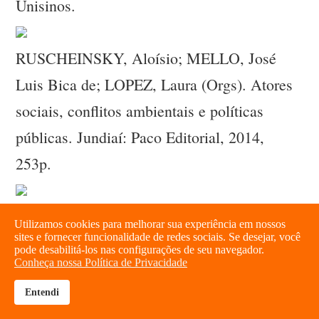
Unisinos.
RUSCHEINSKY, Aloísio; MELLO, José
Luis Bica de; LOPEZ, Laura (Orgs). Atores
sociais, conflitos ambientais e políticas
públicas. Jundiaí: Paco Editorial, 2014,
253p.
Utilizamos cookies para melhorar sua experiência em nossos
sites e fornecer funcionalidade de redes sociais. Se desejar, você
RUSCHEINSKY, Aloísio; MELLO, José
pode desabilitá-los nas configurações de seu navegador.
Conheça nossa Política de Privacidade
Luis Bica de; LOPEZ, Laura (Orgs).
Entendi
brightness_high
share
Atores sociais, conflitos ambientais e