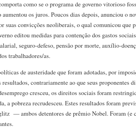
 comporta como se o programa de governo vitorioso foss
o aumentou os juros. Poucos dias depois, anunciou o no
r suas convicções neoliberais, o qual comunicou que 
governo editou medidas para contenção dos gastos sociais
larial, seguro-defeso, pensão por morte, auxílio-doen
 dos trabalhadores/as.
líticas de austeridade que foram adotadas, por impos
s resultados, contrariamente ao que seus proponentes d
esemprego cresceu, os direitos sociais foram restringi
ada, a pobreza recrudesceu. Estes resultados foram pre
litz — ambos detentores de prêmio Nobel. Foram (e c
antes.