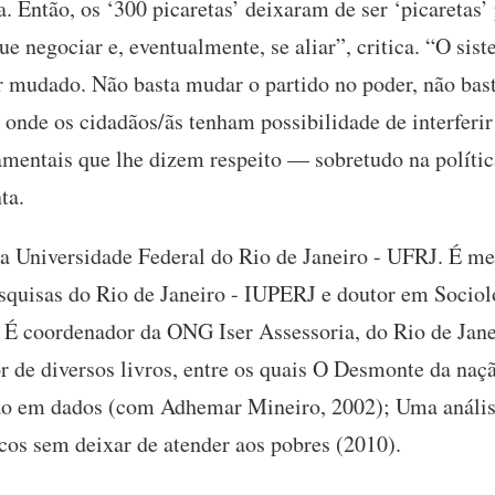
. Então, os ‘300 picaretas’ deixaram de ser ‘picaretas’
e negociar e, eventualmente, se aliar”, critica. “O sist
er mudado. Não basta mudar o partido no poder, não ba
onde os cidadãos/ãs tenham possibilidade de interferi
amentais que lhe dizem respeito — sobretudo na polít
ta.
da Universidade Federal do Rio de Janeiro - UFRJ. É me
esquisas do Rio de Janeiro - IUPERJ e doutor em Sociol
 É coordenador da ONG Iser Assessoria, do Rio de Jan
r de diversos livros, entre os quais O Desmonte da na
o em dados (com Adhemar Mineiro, 2002); Uma anális
icos sem deixar de atender aos pobres (2010).