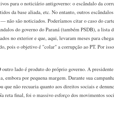
ivos para o noticiário antigoverno: o escândalo da corr
tidos da base aliada, etc. No entanto, outros escândal
— não são noticiados. Poderíamos citar o caso do cart
ândalos do governo do Paraná (também PSDB), a lista d
dos no exterior e que, aqui, levaram meses para chegar
do, pois o objetivo é "colar" a corrupção ao PT. Por iss
O outro lado é produto do próprio governo. A president
oria, embora por pequena margem. Durante sua campanh
ou que não recuaria quanto aos direitos sociais e denu
a reta final, foi o massivo esforço dos movimentos soci