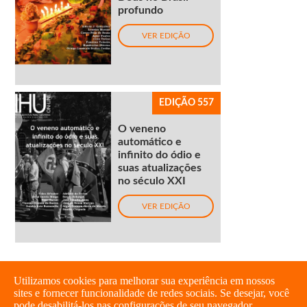
profundo
VER EDIÇÃO
EDIÇÃO 557
O veneno
automático e
infinito do ódio e
suas atualizações
no século XXI
VER EDIÇÃO
Utilizamos cookies para melhorar sua experiência em nossos
sites e fornecer funcionalidade de redes sociais. Se desejar, você
pode desabilitá-los nas configurações de seu navegador.