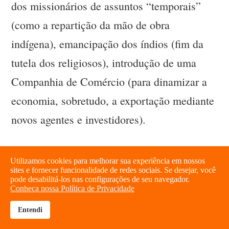
dos missionários de assuntos “temporais”
(como a repartição da mão de obra
indígena), emancipação dos índios (fim da
tutela dos religiosos), introdução de uma
Companhia de Comércio (para dinamizar a
economia, sobretudo, a exportação mediante
novos agentes e investidores).
Utilizamos cookies para melhorar sua experiência em nossos
sites e fornecer funcionalidade de redes sociais. Se desejar, você
IHU On-Line - Qual o interesse do
pode desabilitá-los nas configurações de seu navegador.
Conheça nossa Política de Privacidade
Marquês de Pombal em apoiar a Espanha
Entendi
na expulsão dos jesuítas da região
brightness_high
share