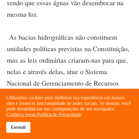
sendo que essas águas vão desembocar na
mesma foz.
As bacias hidrográficas não constituem
unidades políticas previstas na Constituição,
mas as leis ordinárias criaram-nas para que,
nelas e através delas, atue o Sistema
Nacional de Gerenciamento de Recursos
Hídricos, sistema instituído pela
Utilizamos cookies para melhorar sua experiência em nossos
sites e fornecer funcionalidade de redes sociais. Se desejar, você
Constituição (artigo 21). O fato de não se
pode desabilitá-los nas configurações de seu navegador.
Conheça nossa Política de Privacidade
levar em conta que as águas devem ser
gerenciadas através das bacias hidrográficas
Entendi
brightness_high
share