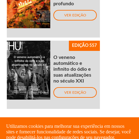
profundo
VER EDIÇÃO
EDIÇÃO 557
O veneno
automático e
infinito do ódio e
suas atualizações
no século XXI
VER EDIÇÃO
Utilizamos cookies para melhorar sua experiência em nossos
sites e fornecer funcionalidade de redes sociais. Se desejar, você
pode desabilitá-los nas configurações de seu navegador.