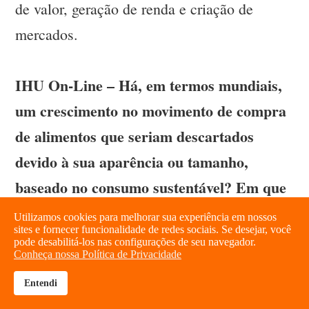
de valor, geração de renda e criação de
mercados.
IHU On-Line – Há, em termos mundiais,
um crescimento no movimento de compra
de alimentos que seriam descartados
devido à sua aparência ou tamanho,
baseado no consumo sustentável? Em que
regiões este movimento mais se destaca?
Utilizamos cookies para melhorar sua experiência em nossos
sites e fornecer funcionalidade de redes sociais. Se desejar, você
Paulo Waquil –
Os dados sobre a produção
pode desabilitá-los nas configurações de seu navegador.
Conheça nossa Política de Privacidade
de resíduos orgânicos e seus impactos
Entendi
econômicos e ambientais são alarmantes em
brightness_high
share