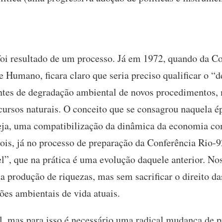
 foi resultado de um processo. Já em 1972, quando da C
Humano, ficara claro que seria preciso qualificar o “
rentes de degradação ambiental de novos procedimentos,
cursos naturais. O conceito que se consagrou naquela ép
eja, uma compatibilização da dinâmica da economia co
ois, já no processo de preparação da Conferência Rio-92
l”, que na prática é uma evolução daquele anterior. No
a produção de riquezas, mas sem sacrificar o direito da
es ambientais de vida atuais.
l, mas para isso é necessário uma radical mudança de p