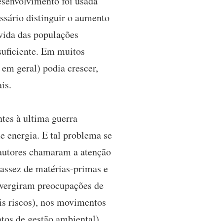
esenvolvimento foi usada
ssário distinguir o aumento
vida das populações
suficiente. Em muitos
 em geral) podia crescer,
is.
tes à ultima guerra
e energia. E tal problema se
 autores chamaram a atenção
cassez de matérias-primas e
nvergiram preocupações de
is riscos), nos movimentos
ntos de gestão ambiental).