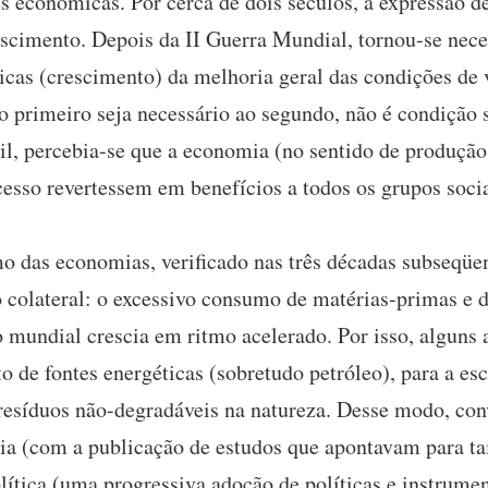
 econômicas. Por cerca de dois séculos, a expressão d
cimento. Depois da II Guerra Mundial, tornou-se nece
icas (crescimento) da melhoria geral das condições de 
 primeiro seja necessário ao segundo, não é condição 
il, percebia-se que a economia (no sentido de produção
cesso revertessem em benefícios a todos os grupos socia
das economias, verificado nas três décadas subseqüen
 colateral: o excessivo consumo de matérias-primas e d
 mundial crescia em ritmo acelerado. Por isso, alguns
o de fontes energéticas (sobretudo petróleo), para a es
 resíduos não-degradáveis na natureza. Desse modo, co
ia (com a publicação de estudos que apontavam para ta
lítica (uma progressiva adoção de políticas e instrume