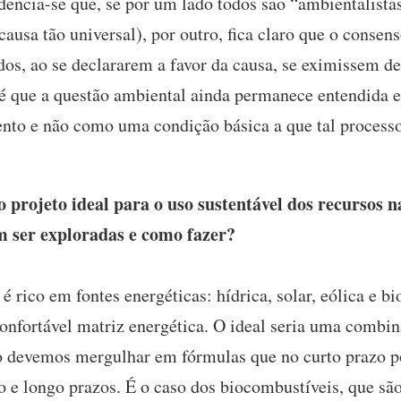
idencia-se que, se por um lado todos são “ambientalista
 causa tão universal), por outro, fica claro que o conse
os, ao se declararem a favor da causa, se eximissem de
 é que a questão ambiental ainda permanece entendida 
nto e não como uma condição básica a que tal processo
 projeto ideal para o uso sustentável dos recursos n
m ser exploradas e como fazer?
 é rico em fontes energéticas: hídrica, solar, eólica e b
nfortável matriz energética. O ideal seria uma combina
não devemos mergulhar em fórmulas que no curto prazo 
 e longo prazos. É o caso dos biocombustíveis, que sã