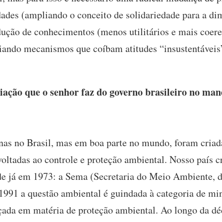
idades (ampliando o conceito de solidariedade para a d
odução de conhecimentos (menos utilitários e mais coer
(criando mecanismos que coíbam atitudes “insustentávei
ação que o senhor faz do governo brasileiro no man
as no Brasil, mas em boa parte no mundo, foram criada
 voltadas ao controle e proteção ambiental. Nosso país
dade já em 1973: a Sema (Secretaria do Meio Ambiente, 
91 a questão ambiental é guindada à categoria de min
çada em matéria de proteção ambiental. Ao longo da dé