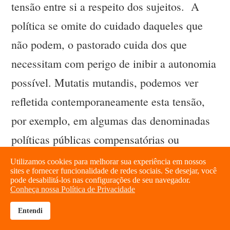
tensão entre si a respeito dos sujeitos. A
política se omite do cuidado daqueles que
não podem, o pastorado cuida dos que
necessitam com perigo de inibir a autonomia
possível. Mutatis mutandis, podemos ver
refletida contemporaneamente esta tensão,
por exemplo, em algumas das denominadas
políticas públicas compensatórias ou
assistenciais. São políticas destinadas a
Utilizamos cookies para melhorar sua experiência em nossos
sites e fornecer funcionalidade de redes sociais. Se desejar, você
compensar necessidades da população, elas
pode desabilitá-los nas configurações de seu navegador.
Conheça nossa Política de Privacidade
são extremamente necessárias para aqueles
Entendi
que vivem em estado de necessidade, já que
brightness_high
share