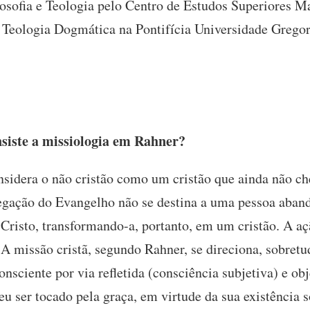
osofia e Teologia pelo Centro de Estudos Superiores Ma
Teologia Dogmática na Pontifícia Universidade Gregori
siste a missiologia em Rahner?
sidera o não cristão como um cristão que ainda não che
regação do Evangelho não se destina a uma pessoa aban
risto, transformando-a, portanto, em um cristão. A aç
A missão cristã, segundo Rahner, se direciona, sobretu
onsciente por via refletida (consciência subjetiva) e ob
u ser tocado pela graça, em virtude da sua existência 