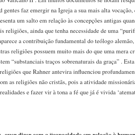
d gentes faz emergir na Igreja a sua mais alta vocação,
esenta um salto em relação às concepções antigas quan
s religiões, ainda que tenha necessidade de uma “purif
aparece a contribuição fundamental do teólogo alemão,
outras religiões possuem muito mais do que uma mera c
tem “substanciais traços sobrenaturais da graça” . Est
eligiões que Rahner antevira influenciou profundament
com as religiões não cristãs, pois a atividade missionár
 realidades e fazer vir à tona a fé que já é vivida ‘ate
 quer dizer com a “capacidade em relação à human