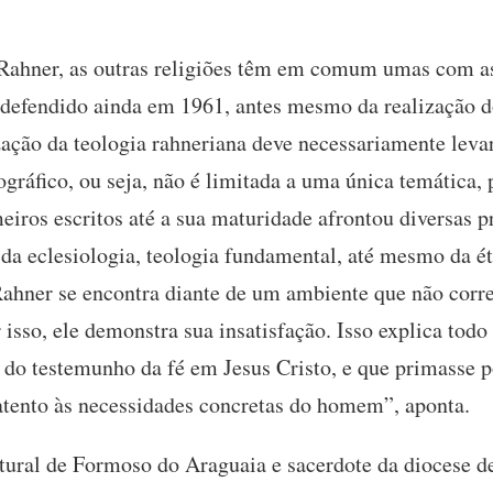
 Rahner, as outras religiões têm em comum umas com as
efendido ainda em 1961, antes mesmo da realização do
zação da teologia rahneriana deve necessariamente lev
gráfico, ou seja, não é limitada a uma única temática,
eiros escritos até a sua maturidade afrontou diversas 
da eclesiologia, teologia fundamental, até mesmo da éti
“Rahner se encontra diante de um ambiente que não cor
r isso, ele demonstra sua insatisfação. Isso explica to
l do testemunho da fé em Jesus Cristo, e que primasse 
atento às necessidades concretas do homem”, aponta.
natural de Formoso do Araguaia e sacerdote da diocese 