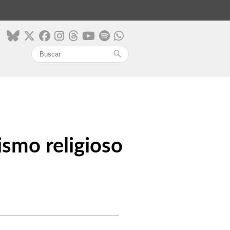
search
ismo religioso