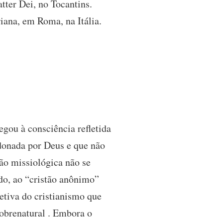
tter Dei, no Tocantins.
ana, em Roma, na Itália.
gou à consciência refletida
donada por Deus e que não
ão missiológica não se
do, ao “cristão anônimo”
jetiva do cristianismo que
sobrenatural . Embora o