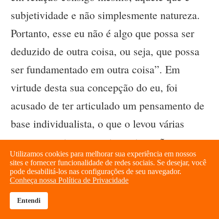
subjetividade e não simplesmente natureza.
Portanto, esse eu não é algo que possa ser
deduzido de outra coisa, ou seja, que possa
ser fundamentado em outra coisa”. Em
virtude desta sua concepção do eu, foi
acusado de ter articulado um pensamento de
base individualista, o que o levou várias
vezes a mostrar que esta postura não
Utilizamos cookies para melhorar sua experiência em nossos
significa uma defesa de um individualismo
sites e fornecer funcionalidade de redes sociais. Se desejar, você
pode desabilitá-los nas configurações de seu navegador.
possessivo como ele emergiu na
Conheça nossa Política de Privacidade
modernidade.
Entendi
brightness_high
share