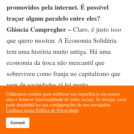
promovidos pela internet. É possível
traçar algum paralelo entre eles?
Gláucia Campregher –
Claro, é justo isso
que quero mostrar. A Economia Solidária
tem uma história muito antiga. Há uma
economia da troca não mercantil que
sobreviveu como franja no capitalismo que
vem de sociedades já há muito
desaparecidas. Do mesmo modo, quando a
Utilizamos cookies para melhorar sua experiência em nossos
sites e fornecer funcionalidade de redes sociais. Se desejar, você
pode desabilitá-los nas configurações de seu navegador.
economia da troca mercantil vai mal, estas
Conheça nossa Política de Privacidade
formas pretéritas (que ainda fazem laços por
Entendi
brightness_high
share
debaixo dos laços mercantis) salvam as