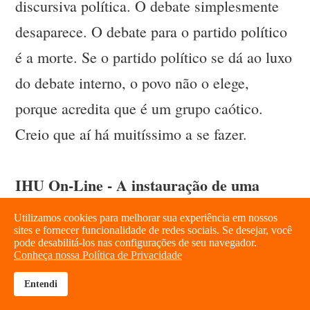
discursiva política. O debate simplesmente
desaparece. O debate para o partido político
é a morte. Se o partido político se dá ao luxo
do debate interno, o povo não o elege,
porque acredita que é um grupo caótico.
Creio que aí há muitíssimo a se fazer.
IHU On-Line - A instauração de uma
“paralogia” que promove múltiplas
Utilizamos cookies para melhorar sua experiência em nossos
sites e fornecer funcionalidade de redes sociais. Se desejar, você
verdades não pode conduzir também a um
pode desabilitá-los nas configurações de seu navegador.
Conheça nossa Política de Privacidade
relativismo extremo, onde tudo é
considerado como verdade?
Entendi
brightness_high
share