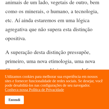
animais de um lado, vegetais de outro, bem
como os minerais, o humano, a tecnologia,
etc. Aí ainda estaremos em uma lógica
agregativa que não supera esta distinção
opositiva.
A superação desta distinção pressupõe,
primeiro, uma nova etimologia, uma nova
filosofia e uma nova lógica que eu defino
Utilizamos cookies para melhorar sua experiência em nossos
como “lógica conectiva”. Esta é de uma
sites e fornecer funcionalidade de redes sociais. Se desejar, você
pode desabilitá-los nas configurações de seu navegador.
complexidade em que cada elemento não
Conheça nossa Política de Privacidade
existe em si, mas encontra a própria
Entendi
brightness_high
share
dimensão a partir da conexão com os