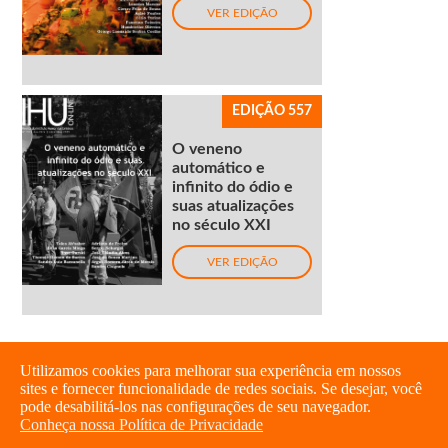
VER EDIÇÃO
EDIÇÃO 557
O veneno
automático e
infinito do ódio e
suas atualizações
no século XXI
VER EDIÇÃO
Utilizamos cookies para melhorar sua experiência em nossos
sites e fornecer funcionalidade de redes sociais. Se desejar, você
pode desabilitá-los nas configurações de seu navegador.
Conheça nossa Política de Privacidade