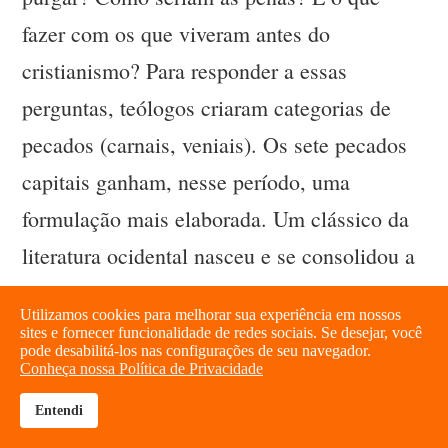
fazer com os que viveram antes do
cristianismo? Para responder a essas
perguntas, teólogos criaram categorias de
pecados (carnais, veniais). Os sete pecados
capitais ganham, nesse período, uma
formulação mais elaborada. Um clássico da
literatura ocidental nasceu e se consolidou a
partir dessa proposição. Estamos falando da
Utilizamos cookies para melhorar sua experiência em nossos
obra A Divina Comédia, de Dante Alighieri
sites e fornecer funcionalidade de redes sociais. Se desejar, você
pode desabilitá-los nas configurações de seu navegador.
(São Paulo: Atena, 1955).
Conheça nossa Política de Privacidade
Entendi
brightness_high
share