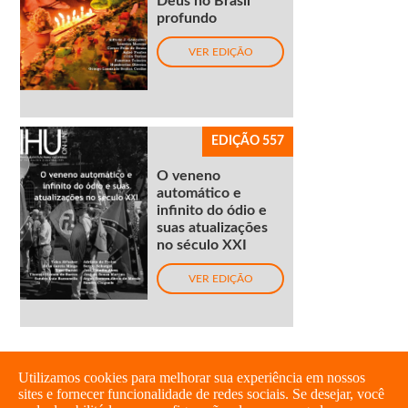
Deus no Brasil
profundo
VER EDIÇÃO
EDIÇÃO 557
O veneno
automático e
infinito do ódio e
suas atualizações
no século XXI
VER EDIÇÃO
Utilizamos cookies para melhorar sua experiência em nossos
sites e fornecer funcionalidade de redes sociais. Se desejar, você