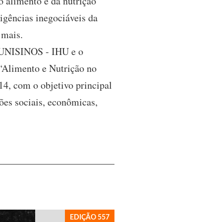
do alimento e da nutrição
xigências inegociáveis da
 mais.
as UNISINOS - IHU e o
“Alimento e Nutrição no
4, com o objetivo principal
sões sociais, econômicas,
EDIÇÃO 557