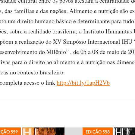
ersidade cultural entre os povos atestam a centralidade 
s, das famílias e das nações. Alimento e nutrição são e
anto um direito humano básico e determinante para tudo
ões, sobre a realidade brasileira, o Instituto Humanit
ropõem a realização do XV Simpósio Internacional IHU 
esenvolvimento do Milênio” , de 05 a 08 de maio de 201
tivas para o direito ao alimento e à nutrição nas dimen
icas no contexto brasileiro.
completa acesse o link
http://bit.ly/1apH2Vb
IÇÃO 559
EDIÇÃO 558