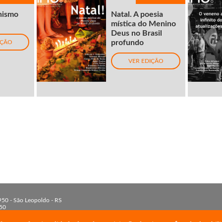
nismo
Natal. A poesia
mística do Menino
Deus no Brasil
profundo
IÇÃO
VER EDIÇÃO
 950 - São Leopoldo - RS
50
 3590-8213
isinos.br