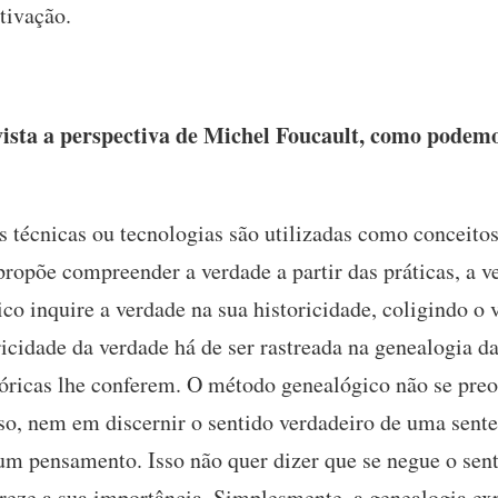
tivação.
sta a perspectiva de Michel Foucault, como podemos
 técnicas ou tecnologias são utilizadas como conceito
propõe compreender a verdade a partir das práticas, a 
o inquire a verdade na sua historicidade, coligindo o v
oricidade da verdade há de ser rastreada na genealogia d
stóricas lhe conferem. O método genealógico não se pre
so, nem em discernir o sentido verdadeiro de uma sent
 um pensamento. Isso não quer dizer que se negue o sen
reze a sua importância. Simplesmente, a genealogia ex