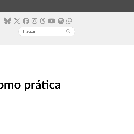
search
como prática