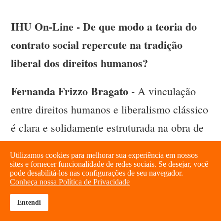
IHU On-Line - De que modo a teoria do
contrato social repercute na tradição
liberal dos direitos humanos?
Fernanda Frizzo Bragato -
A vinculação
entre direitos humanos e liberalismo clássico
é clara e solidamente estruturada na obra de
Norberto Bobbio , sobretudo em seu clássico
Utilizamos cookies para melhorar sua experiência em nossos
Liberalismo e democracia, em que afirma
sites e fornecer funcionalidade de redes sociais. Se desejar, você
pode desabilitá-los nas configurações de seu navegador.
que a doutrina dos direitos do homem,
Conheça nossa Política de Privacidade
elaborada pela escola do direito natural (ou
Entendi
brightness_high
share
jusnaturalismo), é o pressuposto filosófico do