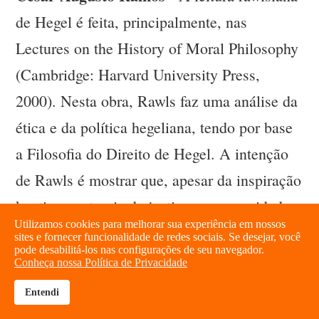
de Hegel é feita, principalmente, nas
Lectures on the History of Moral Philosophy
(Cambridge: Harvard University Press,
2000). Nesta obra, Rawls faz uma análise da
ética e da política hegeliana, tendo por base
a Filosofia do Direito de Hegel. A intenção
de Rawls é mostrar que, apesar da inspiração
kantiana, a teoria da justiça como equidade
Utilizamos cookies para melhorar sua experiência em nossos
não se filia incondicionalmente a Kant. As
sites e fornecer funcionalidade de redes sociais. Se desejar, você
pode desabilitá-los nas configurações de seu navegador.
críticas hegelianas (e por extensão algumas
Conheça nossa Política de Privacidade
posições do comunitarismo de Taylor ) à
Entendi
brightness_high
share
tradição da teoria do contrato social e aos